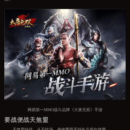
网易第一MMO战斗品牌《大唐无双》手游
要战便战天煞盟
天煞盟好战，从不怯场，身披重甲手持长兵所向披靡。