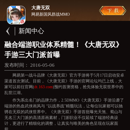
大唐无双
网易新国风群战MMO
新闻中心
融合端游职业体系精髓！《大唐无双》
手游三大门派首曝
发布时间： 2016-05-06
网易第一战斗品牌《大唐无双》官方手游将于5月17日启动安卓
渠道首次测试。目前，《大唐无双》手游的官网论坛均已上线，大
家可以前往官网(
dt.163.com
)预约首测资格，抢先体验无双世界中的
乱世江湖。
作为系出名门的品牌力作，2.5DMMO《大唐无双》手游沿袭了
端游的热血武侠画风与 “以战养战”精髓玩法，让每位玩家都可以驰
骋在无双的武侠世界中。《大唐无双》手游首批曝光天煞、蜀山与
无名三大门派的高清原画素材，门派职业不仅延续了端游经典设
计，更进行了精细化的调整，让真实与唯美的角色呈现在玩家面
前。