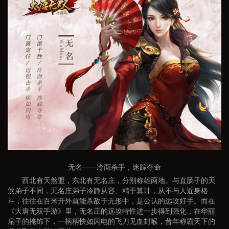
无名——冷面杀手，迷踪夺命
西北有天煞盟，东北有无名庄，分别称雄两地。与直肠子的天
煞弟子不同，无名庄弟子冷静从容、精于算计，从不与人近身格
斗，往往在百米开外就能杀敌于无形中，是公认的远攻好手。而在
《大唐无双手游》里，无名庄的远攻特性进一步得到强化，在华丽
扇子的掩饰下，一柄柄快如闪电的飞刀见血封喉，昔年称霸天下的