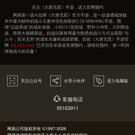
关注《大唐无双》手游，进入官网预约
网易第一战斗品牌《大唐无双》官方手游，是一款渗透端游版
本中最为精华的战斗元素并优化创新的2.5D MMOPRG手游。围
绕“以战养战”的成长体验，小到1V1竞技场、野外小冲突，大到帮会
战、阵营大规模群战，好战玩家将用最为熟悉的战斗方式去获取“与
人斗，其乐无穷”的成长乐趣和成就荣耀。目前《大唐无双》手游官
网（
dt.163.com
）已开启安卓渠道首测预约，请前往预约，第一时间
体验战斗的乐趣！
򰀁
򰀂
򰀄
关注公众号
分享小伙伴
进入电脑版
򰀃
客服电话
95163911
网易公司版权所有 ©1997-2026
网易游戏隐私政策及儿童个人信息保护规则