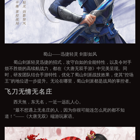
蜀山——迅捷轻灵 剑影如风
蜀山剑派轻灵迅捷的招式，攻守自如的全能特性，以及令对手
烦不胜烦的高续航战力，都在《大唐无双手游》中完美呈现。同
时，研发团队结合手游特性，优化了蜀山剑派战技效果，使其“控场
王”的地位进一步提升。无论在哪里，蜀山剑派都是战局的掌控者。
飞刀无情无名庄
西天煞，东无名，一近一远乱人心。
“最不想遇上无名庄的人，因为你很可能连怎么死的都不知
道！”——《大唐无双》端游玩家语。