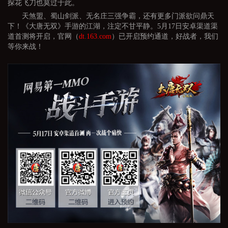
探花飞刀也莫过于此。
天煞盟、蜀山剑派、无名庄三强争霸，还有更多门派欲问鼎天
下！《大唐无双》手游的江湖，注定不甘平静。5月17日安卓渠道渠
道首测将开启，官网（
dt.163.com
）已开启预约通道，好战者，我们
等你来战！