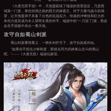
《大唐无双手游》中，天煞盟延续了端游的背景设定，乃是西
域第一门派，掌控丝绸之路的西方武林霸主。对于力量与战斗的渴
望，让天煞盟弟子具备了出色的近战实力，快速的冲锋技和巨大的
杀伤力使其成为令人望而生畏的对手。端游中的“一刀流”门派，势必
会在手游版中杀出一番天地。
攻守自如蜀山剑派
蜀山剑派重情重义，一柄长剑护天下，攻守自如真剑仙。
“如果你不想去少林剃度，那就去同为武林泰山北斗的蜀山
吧。”——《大唐无双》端游玩家语。