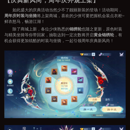
【庆典新风尚，周年庆外观上架】
如此盛大的庆典活动当然少不了靓丽新装的登场！活动期间，
周年庆时装与坐骑
将上架商城，喜欢的少侠可要把握机会装点衣柜~
鲜衣怒马，畅游江湖！
除了商城上新，各位少侠熟悉的
锦绣轮
也随之更新，原色时装
与精美坐骑等你带回家，抽取达到一定次数将开启
黄金锦绣轮
，有
机会获得更加炫酷的时装与坐骑，一起引领周年庆典新风尚！