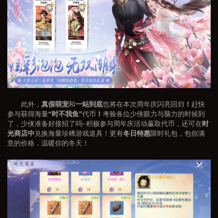
此外，
真假萌宠
和
一站到底
也将在本次周年庆闪亮回归
！
赶快
参与获得海量
“时不我鱼”
代币
！
考验各位少侠眼力与脑力的时候到
了，少侠准备好接招了吗~积极参与周年庆活动赢取代币，还可在
时
光商店中
兑换海量珍稀游戏道具！更有
冬日特惠
限时礼包，包你满
意的价格，温暖你的冬天！