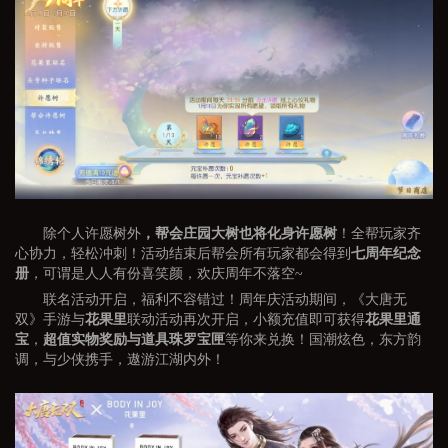
除个人许愿树外
，帮会庄园大树也将化身许愿树
！全帮玩家齐
心协力，轻松冲刺！活动结束后帮会所有玩家都会得到
七周年纪念
册
，可谓是人人有份喜笑颜，欢庆周年不落空~
联名活动开启，福利不容错过！周年庆活动期间，《大唐无
双》手游与
花果里
联动活动再次开启，小额充值即可获得
花果里通
宝
，
超值实物奖励与道具珠罗宝匣
等你来兑换！国潮炫色，东方韵
调，与少侠携手，遨游江湖内外！