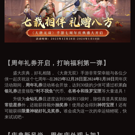
【周年礼券开启，打响福利第一弹】
盛大庆典，好礼相随，《大唐无双》手游非常荣幸能与各位少
侠一起庆祝这个七周年~在
2023年12月28日至2024年1月10日
周年庆
活动期间，
周年礼券
活动将会开放，达到30级的少侠可通过积累
白
银礼券
进度领取
“时不我鱼”
代币、
名将令和珠罗宝匣
等大量道具！
升级为
金钻礼券
且进度达到10级和15级时，除惊喜道具奖励如
常驻星券
外，还能获得额外
抽奖券
！使用必会得到
神符宝匣！
还有
可能获得
限量神秘好礼兑奖券。
谁会成为这一次的幸运锦鲤呢，快
来试试吧~