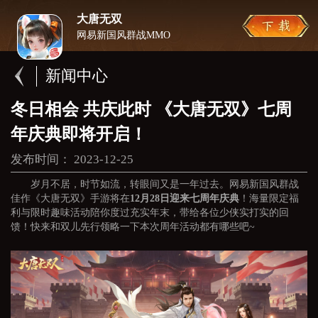
大唐无双
网易新国风群战MMO
新闻中心
冬日相会 共庆此时 《大唐无双》七周
年庆典即将开启！
发布时间： 2023-12-25
岁月不居，时节如流，转眼间又是一年过去。网易新国风群战
佳作《大唐无双》手游将在
12月28日迎来七周年庆典
！海量限定福
利与限时趣味活动陪你度过充实年末，带给各位少侠实打实的回
馈！快来和双儿先行领略一下本次周年活动都有哪些吧~