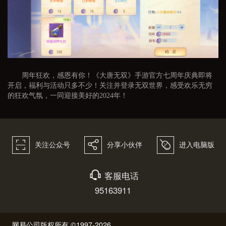
周年狂欢，感恩有你！《大唐无双》手游官方七周年庆典即将
开启，福利与活动只多不少！关注并登录无双世界，感受欢乐无穷
的狂欢气氛，一同迎接美好的2024年！
򰀁
򰀂
򰀄
关注公众号
分享小伙伴
进入电脑版
򰀃
客服电话
95163911
网易公司版权所有 ©1997-2026