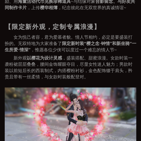
励、用
海量活动代币兑换珍稀道具
~与结缘对象
合影留念、与好友共
同制作卡片
，上传
樱华相簿
，纪念彼此在无双世界的真诚情谊~
【限定新外观，定制专属浪漫】
女为悦己者容，君为爱慕者貌。情人节相约，必定是要盛装打
扮的。无双特地为大家准备了
限定新时装“
樱之念·钟情
”和新坐骑“
一
生所爱·情深
”
，惟愿各位少侠可以度过一个难忘的情人节~
新外观
以樱花为设计灵感
，盛装搭配、甜蜜浪漫。女款时装一
袭粉裙层层叠叠，腰间金饰耀眼夺目，尽显女性迷人魅力；男款时
装以前短后长的西装制式，内搭樱粉衬衫，金色配饰缀于肩头，矜
贵且带有一丝柔情，与女款时装般配登对。