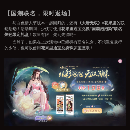
【国潮联名，限时返场】
与白色情人节版本一起回归的，还有
《大唐无双》×花果里的联
动
活动
！活动期间，少侠可使用
花果里通宝兑换“国潮泡泡染”联名
炫色限定礼盒
！数量有限，先到先得哟~
当然了，如果在上次活动中已经拥有联名礼盒，不想重复获得
的少侠，也可以使用
花果里通宝兑换珠罗宝匣
哦！