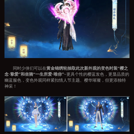
同时少侠们可以在
黄金锦绣轮抽取此次新外观的变色时装
“樱之
念·挚爱”
和坐骑“
一生所爱·唯你
”
~更具个性的樱蓝发色，更显品质的
幽蓝服色，变色外观同样紧扣情人节主题、樱华璀璨，但更添独特
神采！