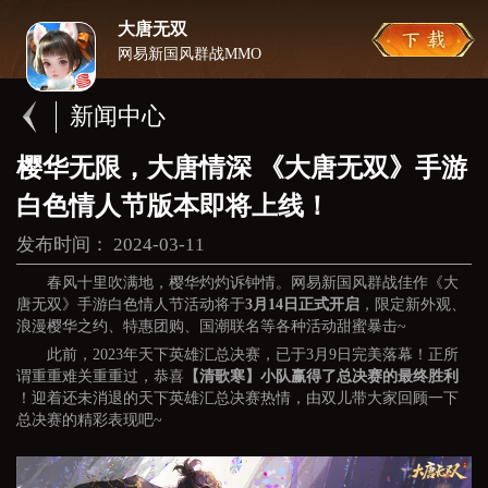
大唐无双
网易新国风群战MMO
新闻中心
樱华无限，大唐情深 《大唐无双》手游
白色情人节版本即将上线！
发布时间： 2024-03-11
春风十里吹满地，樱华灼灼诉钟情。网易新国风群战佳作《大
唐无双》手游白色情人节活动将于
3月14日正式开启
，限定新外观、
浪漫樱华之约、特惠团购、国潮联名等各种活动甜蜜暴击~
此前，2023年天下英雄汇总决赛，已于3月9日完美落幕！正所
谓重重难关重重过，恭喜
【清歌寒】小队赢得了总决赛的最终胜利
！迎着还未消退的天下英雄汇总决赛热情，由双儿带大家回顾一下
总决赛的精彩表现吧~