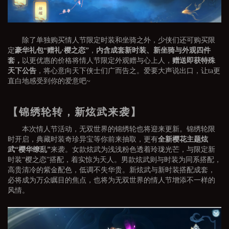
除了单独购买情人节限定时装和坐骑之外，少侠们还可购买限
定
豪华礼包
“赠礼·樱之恋”
，
内含成套新时装、新坐骑与外观四件
套，
以更优惠的价格将情人节限定外观赠与心上人，
赠送即获特殊
天下公告
，将心意向天下侠士们广而告之。爱要大声说出口，让ta更
直白地感受到你的爱意吧~
【锦绣轮转，新炫武来袭】
本次情人节活动，无双世界的锦绣轮也将迎来更新。锦绣轮限
时开启，典藏时装奇珍异宝等你前来抽取，更有
全新
樱花主题炫
武“樱华缭乱”
来袭。女款炫武为浅浅粉色透着玲珑光芒，与限定新
时装“樱之恋”搭配，着实惊为天人。男款炫武则与时装为同系搭配，
高贵清冷的紫金配色，低调不失华贵。新炫武与新时装搭配成套，
必将成为万众瞩目的焦点，也将为无双世界的情人节增添不一样的
风情。