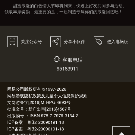
甜蜜浪漫的白色情人节即将到来，快邀上好友共同参与活动、
领取丰厚奖励，最重要的是，一起制造专属你们的浪漫回忆吧！
򰀁
򰀂
򰀄
关注公众号
分享小伙伴
进入电脑版
򰀃
客服电话
95163911
网易公司版权所有 ©1997-2026
网易游戏隐私政策及儿童个人信息保护规则
文网游备字[2016]Ｍ-RPG 4693号
批准文号：新广出审[2016]4587号
出版物号 ：ISBN 978-7-7979-3134-2
ICP备案：粤B2-20090191-18
ICP备案：粤B2-20090191-18