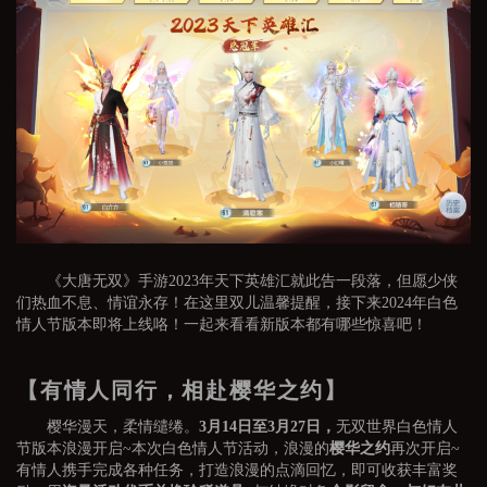
《大唐无双》手游2023年天下英雄汇就此告一段落，但愿少侠
们热血不息、情谊永存！在这里双儿温馨提醒，接下来2024年白色
情人节版本即将上线咯！一起来看看新版本都有哪些惊喜吧！
【有情人同行，相赴樱华之约】
樱华漫天，柔情缱绻。
3月14日至3月27日，
无双世界白色情人
节版本浪漫开启~本次白色情人节活动，浪漫的
樱华之约
再次开启~
有情人携手完成各种任务，打造浪漫的点滴回忆，即可收获丰富奖