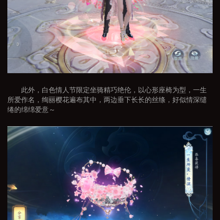
此外，白色情人节限定坐骑精巧绝伦，以心形座椅为型，一生
所爱作名，绚丽樱花遍布其中，两边垂下长长的丝绦，好似情深缱
绻的绵绵爱意～