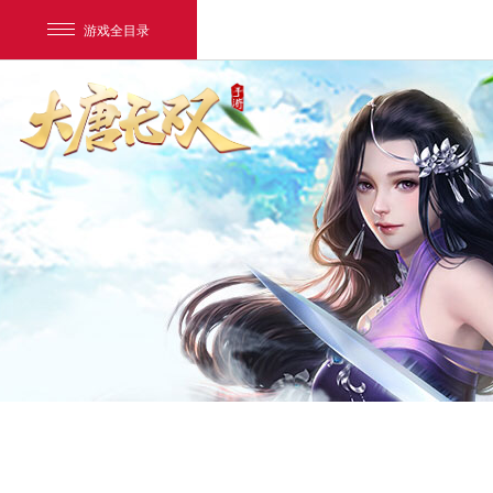
游戏全目录
网易游戏
游戏爱好者
我的足迹：
大唐无双唯美篇