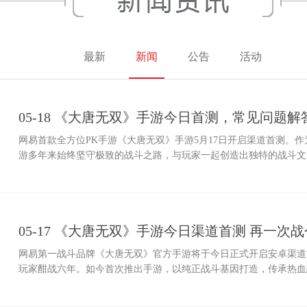
最新
新闻
公告
活动
05-18 《大唐无双》手游今日首测，常见问题解
网易首款全方位PK手游《大唐无双》手游5月17日开启渠道首测。
游多年来始终坚守极致的战斗之路，与玩家一起创造出独特的战斗文
家解答本次封测的一些问题。
05-17 《大唐无双》手游今日渠道首测 再一次
网易第一战斗品牌《大唐无双》官方手游将于今日正式开启安卓渠道
玩家酣战六年。如今首次推出手游，以纯正战斗基因打造，传承热血