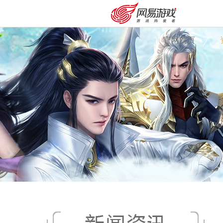
官网首页
安卓充值
客服中心