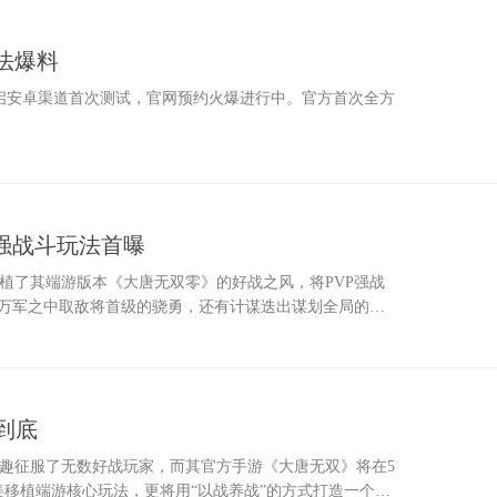
玩法爆料
开启安卓渠道首次测试，官网预约火爆进行中。官方首次全方
游强战斗玩法首曝
植了其端游版本《大唐无双零》的好战之风，将PVP强战
到万军之中取敌将首级的骁勇，还有计谋迭出谋划全局的斗
行到底
趣征服了无数好战玩家，而其官方手游《大唐无双》将在5
美移植端游核心玩法，更将用“以战养战”的方式打造一个前