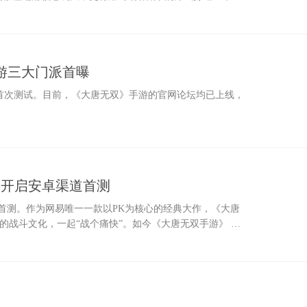
手游三大门派首曝
道首次测试。目前，《大唐无双》手游的官网论坛均已上线，
即将开启安卓渠道首测
道首测。作为网易唯一一款以PK为核心的经典大作，《大唐
战斗文化，一起“战个痛快”。如今《大唐无双手游》 将
战斗。