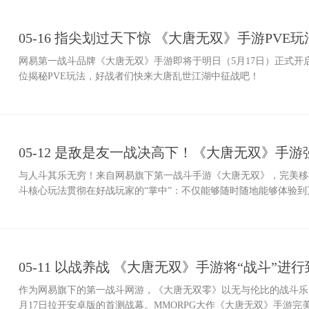
05-16 指尖划过天下惊 《大唐无双》手游PVE
网易第一战斗品牌《大唐无双》手游即将于明日（5月17日）正式
位揭秘PVE玩法，好战者们快来大唐乱世江湖中征战吧！
05-12 是敌是友一战决高下！《大唐无双》手
与人斗其乐无穷！来自网易旗下第一战斗手游《大唐无双》，完美移
斗核心玩法贯彻在好战玩家的“掌中”：不仅能够随时随地能够体验
智角逐，而获胜之后的封侯拜爵更是令人为之神往。
05-11 以战养战 《大唐无双》手游将“战斗”进
作为网易旗下的第一战斗网游，《大唐无双零》以无与伦比的战斗乐
月17日拉开安卓版的首测战幕。MMORPG大作《大唐无双》手游完