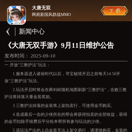
大唐无双
网易新国风群战MMO
新闻中心
《大唐无双手游》9月11日维护公告
发布时间： 2025-09-10
一.开放“三教护法"玩法：
1.服务器进入诸侯时代以后，寻宝秘境开启之前每天14:50开
放“三教护法"玩法。
2.玩法开启时将会在葬剑岭随机地图刷新“三教护法”，击败三教
护法将掉落大量金装奖励。
3.三教护法掉落的金装将上架拍卖行，可使用金币购买。
4.造成最后一击的少侠所在的帮会将获得拍卖的全部收益，获得
的金币扣除手续费后平分给本帮所有参与玩法的少侠。
5.该玩法产出的上品金装无法上架交易行，请谨慎购买，金装的