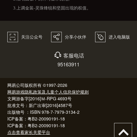
3.上调金装-灵珠锋锐和坚固出现的权值。
򰀁
򰀂
򰀄
关注公众号
分享小伙伴
进入电脑版
򰀃
客服电话
95163911
网易公司版权所有 ©1997-2026
网易游戏隐私政策及儿童个人信息保护规则
文网游备字[2016]Ｍ-RPG 4693号
批准文号：新广出审[2016]4587号
出版物号 ：ISBN 978-7-7979-3134-2
ICP备案：粤B2-20090191-18
ICP备案：粤B2-20090191-18
点击查看家长关爱平台